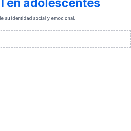
de cuentas
familia
bienestar digital
tiempo de pantalla
adores online
protección de menores