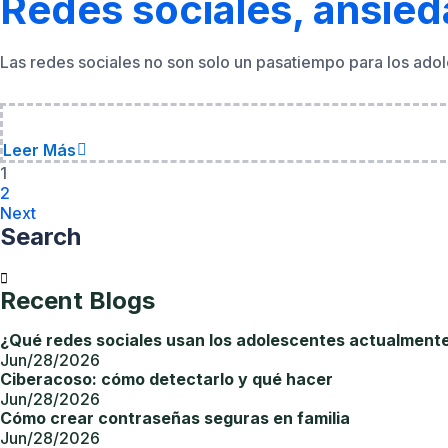
Leer Más
1
2
Next
Search
Recent Blogs
¿Qué redes sociales usan los adolescentes actualment
Jun/28/2026
Ciberacoso: cómo detectarlo y qué hacer
Jun/28/2026
Cómo crear contraseñas seguras en familia
Jun/28/2026
¿Cuánto tiempo debería pasar un adolescente en redes 
Jun/28/2026
Tags
adolescentes
redes sociales
TikTok
Instagram
ciberacoso
salud mental
checklist
celular seguro
control parental
guía