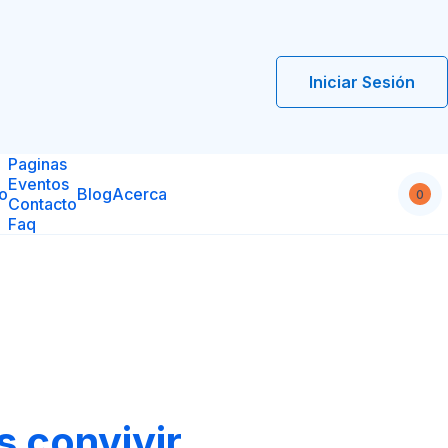
Paginas
Eventos
io
Blog
Acerca
0
Contacto
Faq
s convivir
s más mayor) ocupen