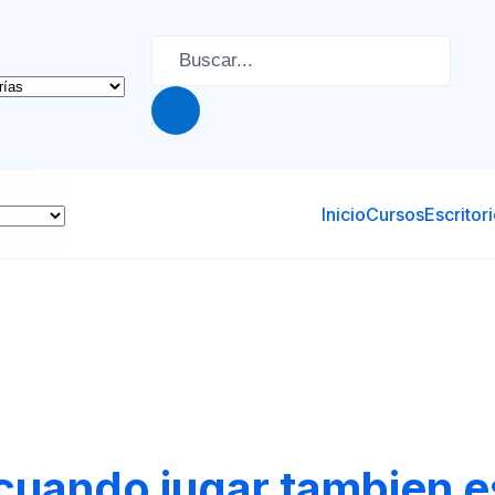
Inicio
Cursos
Escritor
cuando jugar tambien e
(si es más pequeño) o Fortnite, Minecraft o Free Fire (si e