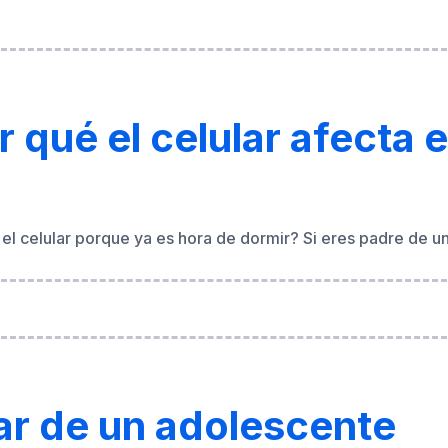
 qué el celular afecta 
 el celular porque ya es hora de dormir? Si eres padre de u
ar de un adolescente
. Es su cámara, su consola, su cine, su biblioteca y su centro