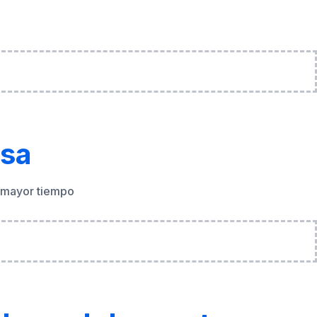
asa
el mayor tiempo
l en adolescentes
e su identidad social y emocional.