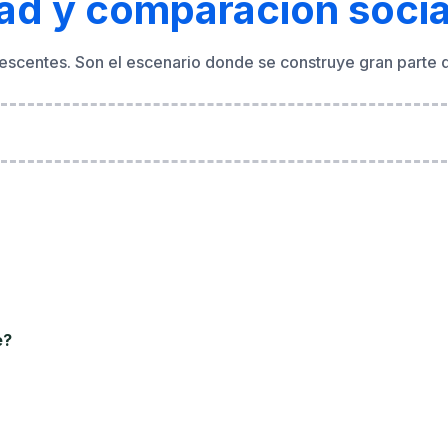
e?
sociales?
bullying
acoso escolar
seguridad
contraseñas
protección 
 para padres
privacidad
grooming
seguridad infantil
depred