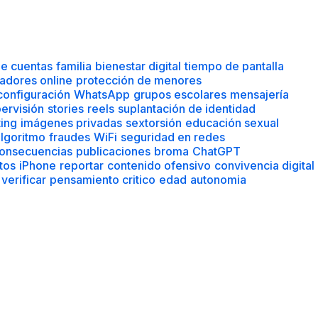
configuración
WhatsApp
grupos escolares
mensajería
ervisión
stories
reels
suplantación de identidad
ting
imágenes privadas
sextorsión
educación sexual
lgoritmo
fraudes
WiFi
seguridad en redes
onsecuencias
publicaciones
broma
ChatGPT
tos
iPhone
reportar
contenido ofensivo
convivencia digital
verificar
pensamiento critico
edad
autonomia