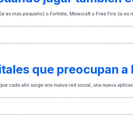
tales que preocupan a 
ue cada año surge una nueva red social, una nueva aplicaci
idas a adolescentes: cóm
V-Bucks gratis», «Completa esta encuesta y gana un iPhone»