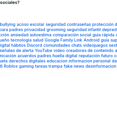
cción
ansiedad
autoestima
comparación social
guía rápida
ueño
tecnología
salud
Google Family Link
Android
guía
sup
igital
hábitos
Discord
comunidades
chats
videojuegos
sex
señales de alerta
YouTube
video
creadores de contenido
a
nicación
acuerdos
padres
huella digital
reputación
futuro
c
ueta
derechos digitales
educacion
informacion personal
da
6
Roblox
gaming
tareas
trampa
fake news
desinformacion