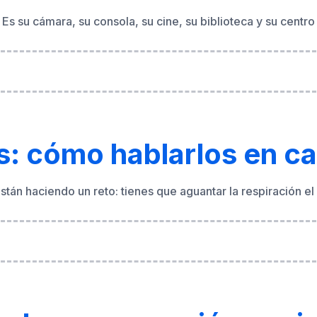
os: cómo hablarlos en c
 están haciendo un reto: tienes que aguantar la respiración 
ad y comparación socia
escentes. Son el escenario donde se construye gran parte d