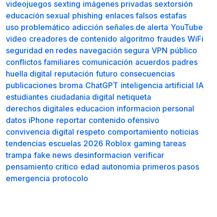
videojuegos
sexting
imágenes privadas
sextorsión
educación sexual
phishing
enlaces falsos
estafas
uso problemático
adicción
señales de alerta
YouTube
video
creadores de contenido
algoritmo
fraudes
WiFi
seguridad en redes
navegación segura
VPN
público
conflictos familiares
comunicación
acuerdos
padres
huella digital
reputación
futuro
consecuencias
publicaciones
broma
ChatGPT
inteligencia artificial
IA
estudiantes
ciudadania digital
netiqueta
derechos digitales
educacion
informacion personal
datos
iPhone
reportar
contenido ofensivo
convivencia digital
respeto
comportamiento
noticias
tendencias
escuelas
2026
Roblox
gaming
tareas
trampa
fake news
desinformacion
verificar
pensamiento critico
edad
autonomia
primeros pasos
emergencia
protocolo