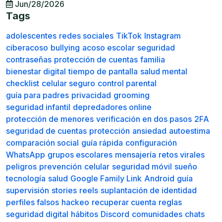
Jun/28/2026
Tags
adolescentes
redes sociales
TikTok
Instagram
ciberacoso
bullying
acoso escolar
seguridad
contraseñas
protección de cuentas
familia
bienestar digital
tiempo de pantalla
salud mental
checklist
celular seguro
control parental
guía para padres
privacidad
grooming
seguridad infantil
depredadores online
protección de menores
verificación en dos pasos
2FA
seguridad de cuentas
protección
ansiedad
autoestima
comparación social
guía rápida
configuración
WhatsApp
grupos escolares
mensajería
retos virales
peligros
prevención
celular
seguridad móvil
sueño
tecnología
salud
Google Family Link
Android
guía
supervisión
stories
reels
suplantación de identidad
perfiles falsos
hackeo
recuperar cuenta
reglas
seguridad digital
hábitos
Discord
comunidades
chats