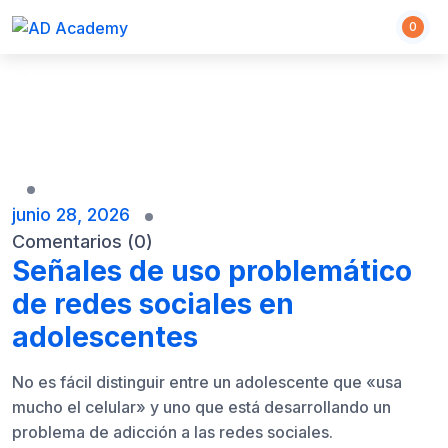
S
0
k
i
p
t
o
c
o
n
junio 28, 2026
t
Comentarios (0)
e
Señales de uso problemático
n
de redes sociales en
t
adolescentes
No es fácil distinguir entre un adolescente que «usa
mucho el celular» y uno que está desarrollando un
problema de adicción a las redes sociales.