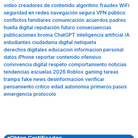
video
creadores de contenido
algoritmo
fraudes
WiFi
seguridad en redes
navegación segura
VPN
público
conflictos familiares
comunicación
acuerdos
padres
huella digital
reputación
futuro
consecuencias
publicaciones
broma
ChatGPT
inteligencia artificial
IA
estudiantes
ciudadania digital
netiqueta
derechos digitales
educacion
informacion personal
datos
iPhone
reportar
contenido ofensivo
convivencia digital
respeto
comportamiento
noticias
tendencias
escuelas
2026
Roblox
gaming
tareas
trampa
fake news
desinformacion
verificar
pensamiento critico
edad
autonomia
primeros pasos
emergencia
protocolo
Obten Certificados