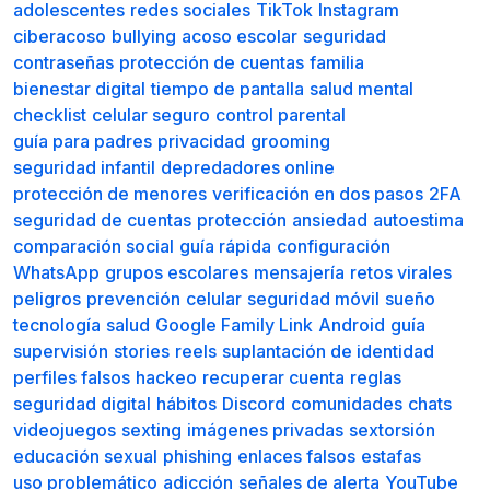
adolescentes
redes sociales
TikTok
Instagram
ciberacoso
bullying
acoso escolar
seguridad
contraseñas
protección de cuentas
familia
bienestar digital
tiempo de pantalla
salud mental
checklist
celular seguro
control parental
guía para padres
privacidad
grooming
seguridad infantil
depredadores online
protección de menores
verificación en dos pasos
2FA
seguridad de cuentas
protección
ansiedad
autoestima
comparación social
guía rápida
configuración
WhatsApp
grupos escolares
mensajería
retos virales
peligros
prevención
celular
seguridad móvil
sueño
tecnología
salud
Google Family Link
Android
guía
supervisión
stories
reels
suplantación de identidad
perfiles falsos
hackeo
recuperar cuenta
reglas
seguridad digital
hábitos
Discord
comunidades
chats
videojuegos
sexting
imágenes privadas
sextorsión
educación sexual
phishing
enlaces falsos
estafas
uso problemático
adicción
señales de alerta
YouTube