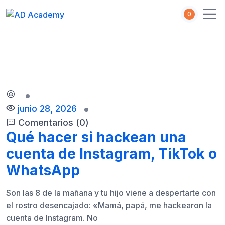
S
0
k
i
p
t
o
c
o
n
junio 28, 2026
t
Comentarios (0)
e
Qué hacer si hackean una
n
t
cuenta de Instagram, TikTok o
WhatsApp
Son las 8 de la mañana y tu hijo viene a despertarte con
el rostro desencajado: «Mamá, papá, me hackearon la
cuenta de Instagram. No