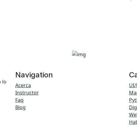
ilidades
Navigation
Ca
 lo
Acerca
UI/
Instructor
Ma
Faq
Py
Blog
Dig
We
Hab