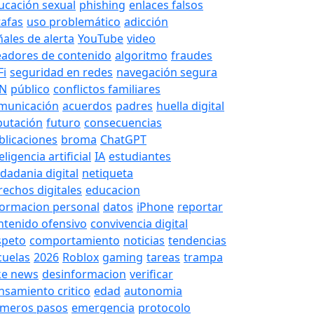
ucación sexual
phishing
enlaces falsos
tafas
uso problemático
adicción
ñales de alerta
YouTube
video
eadores de contenido
algoritmo
fraudes
Fi
seguridad en redes
navegación segura
N
público
conflictos familiares
municación
acuerdos
padres
huella digital
putación
futuro
consecuencias
blicaciones
broma
ChatGPT
eligencia artificial
IA
estudiantes
udadania digital
netiqueta
rechos digitales
educacion
formacion personal
datos
iPhone
reportar
ntenido ofensivo
convivencia digital
speto
comportamiento
noticias
tendencias
cuelas
2026
Roblox
gaming
tareas
trampa
ke news
desinformacion
verificar
nsamiento critico
edad
autonomia
imeros pasos
emergencia
protocolo