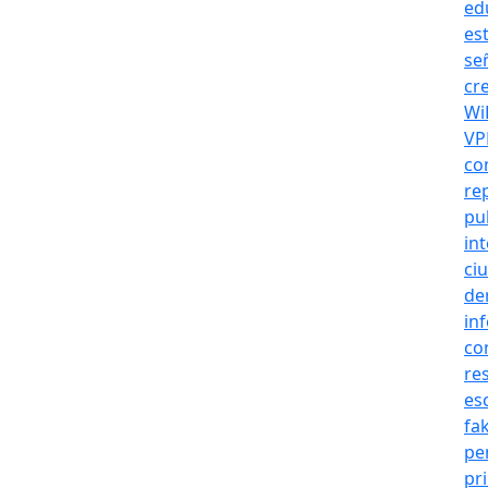
ed
es
se
cr
Wi
VP
co
re
pu
int
ci
de
in
co
re
es
fa
pe
pr