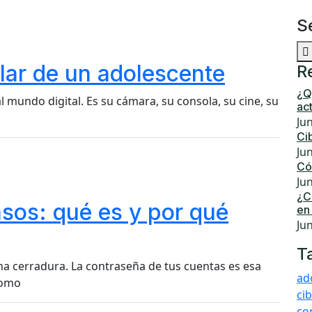
S
lar de un adolescente
R
¿Q
 al mundo digital. Es su cámara, su consola, su cine, su
ac
Ju
Ci
Ju
Có
Ju
¿C
asos: qué es y por qué
en
Ju
T
na cerradura. La contraseña de tus cuentas es esa
ad
como
ci
co