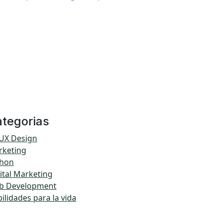
tegorias
UX Design
rketing
thon
ital Marketing
b Development
ilidades para la vida