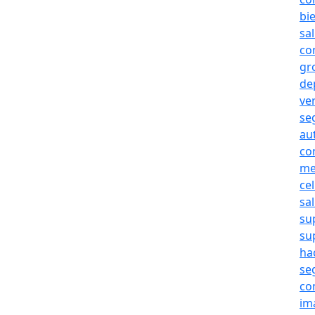
bie
sa
co
gr
de
ve
se
au
co
me
cel
sa
su
su
ha
se
co
im