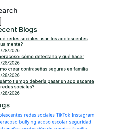
earch
ecent Blogs
ué redes sociales usan los adolescentes
tualmente?
n/28/2026
beracoso: cómo detectarlo y qué hacer
n/28/2026
mo crear contraseñas seguras en familia
n/28/2026
uánto tiempo debería pasar un adolescente
 redes sociales?
n/28/2026
ags
olescentes
redes sociales
TikTok
Instagram
beracoso
bullying
acoso escolar
seguridad
ntraseñas
protección de cuentas
familia