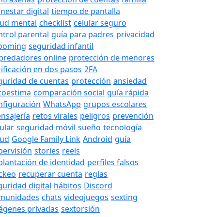
nestar digital
tiempo de pantalla
lud mental
checklist
celular seguro
ntrol parental
guía para padres
privacidad
ooming
seguridad infantil
predadores online
protección de menores
rificación en dos pasos
2FA
guridad de cuentas
protección
ansiedad
toestima
comparación social
guía rápida
nfiguración
WhatsApp
grupos escolares
nsajería
retos virales
peligros
prevención
ular
seguridad móvil
sueño
tecnología
lud
Google Family Link
Android
guía
pervisión
stories
reels
plantación de identidad
perfiles falsos
ckeo
recuperar cuenta
reglas
guridad digital
hábitos
Discord
munidades
chats
videojuegos
sexting
ágenes privadas
sextorsión