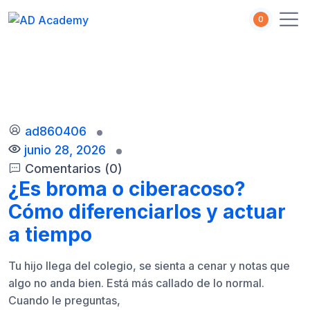
S
0
k
i
p
t
o
c
o
ad860406
n
junio 28, 2026
t
Comentarios (0)
e
¿Es broma o ciberacoso?
n
t
Cómo diferenciarlos y actuar
a tiempo
Tu hijo llega del colegio, se sienta a cenar y notas que
algo no anda bien. Está más callado de lo normal.
Cuando le preguntas,