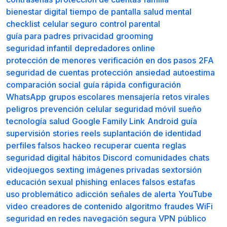
bienestar digital
tiempo de pantalla
salud mental
checklist
celular seguro
control parental
guía para padres
privacidad
grooming
seguridad infantil
depredadores online
protección de menores
verificación en dos pasos
2FA
seguridad de cuentas
protección
ansiedad
autoestima
comparación social
guía rápida
configuración
WhatsApp
grupos escolares
mensajería
retos virales
peligros
prevención
celular
seguridad móvil
sueño
tecnología
salud
Google Family Link
Android
guía
supervisión
stories
reels
suplantación de identidad
perfiles falsos
hackeo
recuperar cuenta
reglas
seguridad digital
hábitos
Discord
comunidades
chats
videojuegos
sexting
imágenes privadas
sextorsión
educación sexual
phishing
enlaces falsos
estafas
uso problemático
adicción
señales de alerta
YouTube
video
creadores de contenido
algoritmo
fraudes
WiFi
seguridad en redes
navegación segura
VPN
público