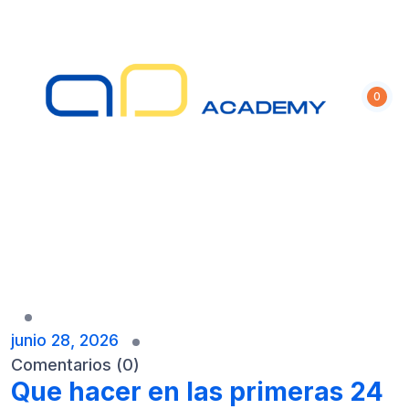
S
k
i
p
t
0
o
c
o
n
t
e
n
t
junio 28, 2026
Comentarios (0)
Que hacer en las primeras 24