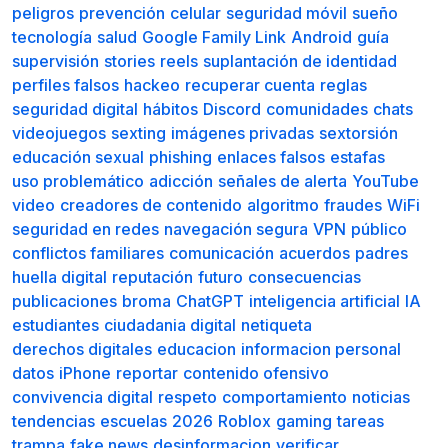
peligros
prevención
celular
seguridad móvil
sueño
tecnología
salud
Google Family Link
Android
guía
supervisión
stories
reels
suplantación de identidad
perfiles falsos
hackeo
recuperar cuenta
reglas
seguridad digital
hábitos
Discord
comunidades
chats
videojuegos
sexting
imágenes privadas
sextorsión
educación sexual
phishing
enlaces falsos
estafas
uso problemático
adicción
señales de alerta
YouTube
video
creadores de contenido
algoritmo
fraudes
WiFi
seguridad en redes
navegación segura
VPN
público
conflictos familiares
comunicación
acuerdos
padres
huella digital
reputación
futuro
consecuencias
publicaciones
broma
ChatGPT
inteligencia artificial
IA
estudiantes
ciudadania digital
netiqueta
derechos digitales
educacion
informacion personal
datos
iPhone
reportar
contenido ofensivo
convivencia digital
respeto
comportamiento
noticias
tendencias
escuelas
2026
Roblox
gaming
tareas
trampa
fake news
desinformacion
verificar