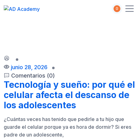
S
0
k
i
p
t
o
c
o
n
junio 28, 2026
t
Comentarios (0)
e
Tecnología y sueño: por qué el
n
t
celular afecta el descanso de
los adolescentes
¿Cuántas veces has tenido que pedirle a tu hijo que
guarde el celular porque ya es hora de dormir? Si eres
padre de un adolescente,