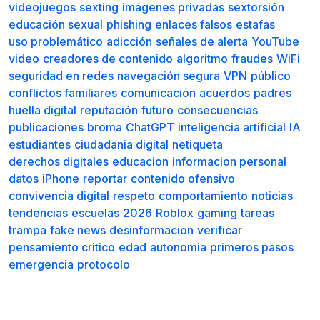
videojuegos
sexting
imágenes privadas
sextorsión
educación sexual
phishing
enlaces falsos
estafas
uso problemático
adicción
señales de alerta
YouTube
video
creadores de contenido
algoritmo
fraudes
WiFi
seguridad en redes
navegación segura
VPN
público
conflictos familiares
comunicación
acuerdos
padres
huella digital
reputación
futuro
consecuencias
publicaciones
broma
ChatGPT
inteligencia artificial
IA
estudiantes
ciudadania digital
netiqueta
derechos digitales
educacion
informacion personal
datos
iPhone
reportar
contenido ofensivo
convivencia digital
respeto
comportamiento
noticias
tendencias
escuelas
2026
Roblox
gaming
tareas
trampa
fake news
desinformacion
verificar
pensamiento critico
edad
autonomia
primeros pasos
emergencia
protocolo