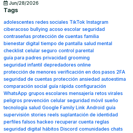
Jun/28/2026
Tags
adolescentes
redes sociales
TikTok
Instagram
ciberacoso
bullying
acoso escolar
seguridad
contraseñas
protección de cuentas
familia
bienestar digital
tiempo de pantalla
salud mental
checklist
celular seguro
control parental
guía para padres
privacidad
grooming
seguridad infantil
depredadores online
protección de menores
verificación en dos pasos
2FA
seguridad de cuentas
protección
ansiedad
autoestima
comparación social
guía rápida
configuración
WhatsApp
grupos escolares
mensajería
retos virales
peligros
prevención
celular
seguridad móvil
sueño
tecnología
salud
Google Family Link
Android
guía
supervisión
stories
reels
suplantación de identidad
perfiles falsos
hackeo
recuperar cuenta
reglas
seguridad digital
hábitos
Discord
comunidades
chats