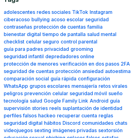
adolescentes
redes sociales
TikTok
Instagram
ciberacoso
bullying
acoso escolar
seguridad
contraseñas
protección de cuentas
familia
bienestar digital
tiempo de pantalla
salud mental
checklist
celular seguro
control parental
guía para padres
privacidad
grooming
seguridad infantil
depredadores online
protección de menores
verificación en dos pasos
2FA
seguridad de cuentas
protección
ansiedad
autoestima
comparación social
guía rápida
configuración
WhatsApp
grupos escolares
mensajería
retos virales
peligros
prevención
celular
seguridad móvil
sueño
tecnología
salud
Google Family Link
Android
guía
supervisión
stories
reels
suplantación de identidad
perfiles falsos
hackeo
recuperar cuenta
reglas
seguridad digital
hábitos
Discord
comunidades
chats
videojuegos
sexting
imágenes privadas
sextorsión
educación sexual
phishing
enlaces falsos
estafas