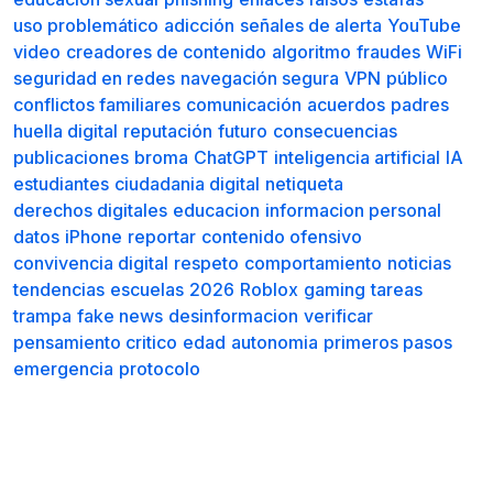
uso problemático
adicción
señales de alerta
YouTube
video
creadores de contenido
algoritmo
fraudes
WiFi
seguridad en redes
navegación segura
VPN
público
conflictos familiares
comunicación
acuerdos
padres
huella digital
reputación
futuro
consecuencias
publicaciones
broma
ChatGPT
inteligencia artificial
IA
estudiantes
ciudadania digital
netiqueta
derechos digitales
educacion
informacion personal
datos
iPhone
reportar
contenido ofensivo
convivencia digital
respeto
comportamiento
noticias
tendencias
escuelas
2026
Roblox
gaming
tareas
trampa
fake news
desinformacion
verificar
pensamiento critico
edad
autonomia
primeros pasos
emergencia
protocolo