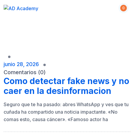
S
0
k
i
p
t
o
c
o
n
junio 28, 2026
t
Comentarios (0)
e
Como detectar fake news y no
n
caer en la desinformacion
t
Seguro que te ha pasado: abres WhatsApp y ves que tu
cuñada ha compartido una noticia impactante. «No
comas esto, causa cáncer». «Famoso actor ha