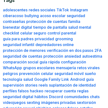
Tags
adolescentes
redes sociales
TikTok
Instagram
ciberacoso
bullying
acoso escolar
seguridad
contraseñas
protección de cuentas
familia
bienestar digital
tiempo de pantalla
salud mental
checklist
celular seguro
control parental
guía para padres
privacidad
grooming
seguridad infantil
depredadores online
protección de menores
verificación en dos pasos
2FA
seguridad de cuentas
protección
ansiedad
autoestima
comparación social
guía rápida
configuración
WhatsApp
grupos escolares
mensajería
retos virales
peligros
prevención
celular
seguridad móvil
sueño
tecnología
salud
Google Family Link
Android
guía
supervisión
stories
reels
suplantación de identidad
perfiles falsos
hackeo
recuperar cuenta
reglas
seguridad digital
hábitos
Discord
comunidades
chats
videojuegos
sexting
imágenes privadas
sextorsión