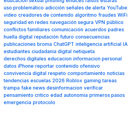
educación sexual
phishing
enlaces falsos
estafas
uso problemático
adicción
señales de alerta
YouTube
video
creadores de contenido
algoritmo
fraudes
WiFi
seguridad en redes
navegación segura
VPN
público
conflictos familiares
comunicación
acuerdos
padres
huella digital
reputación
futuro
consecuencias
publicaciones
broma
ChatGPT
inteligencia artificial
IA
estudiantes
ciudadania digital
netiqueta
derechos digitales
educacion
informacion personal
datos
iPhone
reportar
contenido ofensivo
convivencia digital
respeto
comportamiento
noticias
tendencias
escuelas
2026
Roblox
gaming
tareas
trampa
fake news
desinformacion
verificar
pensamiento critico
edad
autonomia
primeros pasos
emergencia
protocolo