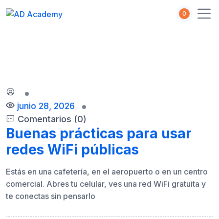
S
0
k
i
p
t
o
c
o
n
junio 28, 2026
t
Comentarios (0)
e
Buenas prácticas para usar
n
t
redes WiFi públicas
Estás en una cafetería, en el aeropuerto o en un centro
comercial. Abres tu celular, ves una red WiFi gratuita y
te conectas sin pensarlo