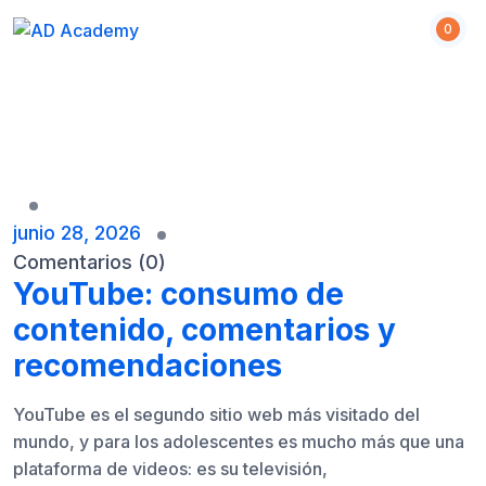
S
0
k
i
p
t
o
c
o
n
junio 28, 2026
t
Comentarios (0)
e
YouTube: consumo de
n
contenido, comentarios y
t
recomendaciones
YouTube es el segundo sitio web más visitado del
mundo, y para los adolescentes es mucho más que una
plataforma de videos: es su televisión,