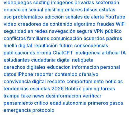
videojuegos
sexting
imágenes privadas
sextorsión
educación sexual
phishing
enlaces falsos
estafas
uso problemático
adicción
señales de alerta
YouTube
video
creadores de contenido
algoritmo
fraudes
WiFi
seguridad en redes
navegación segura
VPN
público
conflictos familiares
comunicación
acuerdos
padres
huella digital
reputación
futuro
consecuencias
publicaciones
broma
ChatGPT
inteligencia artificial
IA
estudiantes
ciudadania digital
netiqueta
derechos digitales
educacion
informacion personal
datos
iPhone
reportar
contenido ofensivo
convivencia digital
respeto
comportamiento
noticias
tendencias
escuelas
2026
Roblox
gaming
tareas
trampa
fake news
desinformacion
verificar
pensamiento critico
edad
autonomia
primeros pasos
emergencia
protocolo