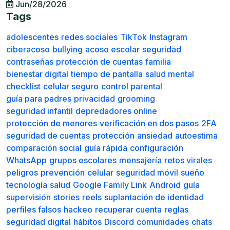
Jun/28/2026
Tags
adolescentes
redes sociales
TikTok
Instagram
ciberacoso
bullying
acoso escolar
seguridad
contraseñas
protección de cuentas
familia
bienestar digital
tiempo de pantalla
salud mental
checklist
celular seguro
control parental
guía para padres
privacidad
grooming
seguridad infantil
depredadores online
protección de menores
verificación en dos pasos
2FA
seguridad de cuentas
protección
ansiedad
autoestima
comparación social
guía rápida
configuración
WhatsApp
grupos escolares
mensajería
retos virales
peligros
prevención
celular
seguridad móvil
sueño
tecnología
salud
Google Family Link
Android
guía
supervisión
stories
reels
suplantación de identidad
perfiles falsos
hackeo
recuperar cuenta
reglas
seguridad digital
hábitos
Discord
comunidades
chats