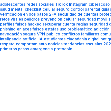
adolescentes
redes sociales
TikTok
Instagram
ciberacoso
salud mental
checklist
celular seguro
control parental
guía
verificación en dos pasos
2FA
seguridad de cuentas
prote
retos virales
peligros
prevención
celular
seguridad móvil
s
perfiles falsos
hackeo
recuperar cuenta
reglas
seguridad d
phishing
enlaces falsos
estafas
uso problemático
adicción
navegación segura
VPN
público
conflictos familiares
comu
inteligencia artificial
IA
estudiantes
ciudadania digital
netiq
respeto
comportamiento
noticias
tendencias
escuelas
202
primeros pasos
emergencia
protocolo