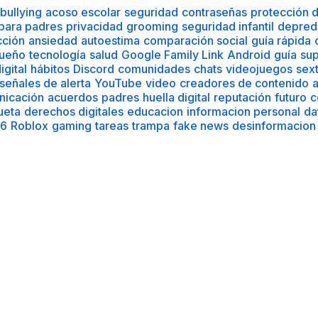
bullying
acoso escolar
seguridad
contraseñas
protección 
 para padres
privacidad
grooming
seguridad infantil
depred
cción
ansiedad
autoestima
comparación social
guía rápida
ueño
tecnología
salud
Google Family Link
Android
guía
sup
igital
hábitos
Discord
comunidades
chats
videojuegos
sex
señales de alerta
YouTube
video
creadores de contenido
a
nicación
acuerdos
padres
huella digital
reputación
futuro
c
ueta
derechos digitales
educacion
informacion personal
da
6
Roblox
gaming
tareas
trampa
fake news
desinformacion