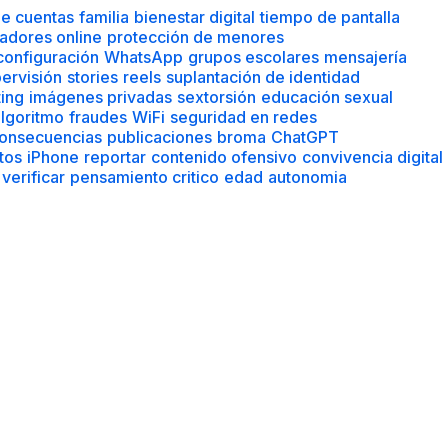
de cuentas
familia
bienestar digital
tiempo de pantalla
adores online
protección de menores
configuración
WhatsApp
grupos escolares
mensajería
ervisión
stories
reels
suplantación de identidad
ting
imágenes privadas
sextorsión
educación sexual
lgoritmo
fraudes
WiFi
seguridad en redes
onsecuencias
publicaciones
broma
ChatGPT
tos
iPhone
reportar
contenido ofensivo
convivencia digital
verificar
pensamiento critico
edad
autonomia