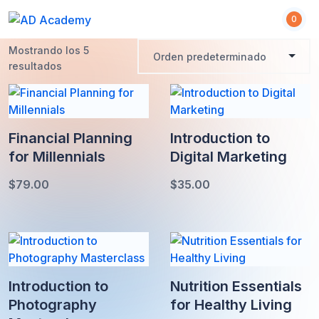
S
0
k
i
Mostrando los 5
p
resultados
t
o
c
o
Financial Planning
Introduction to
n
for Millennials
Digital Marketing
t
e
$
79.00
$
35.00
n
t
Introduction to
Nutrition Essentials
Photography
for Healthy Living