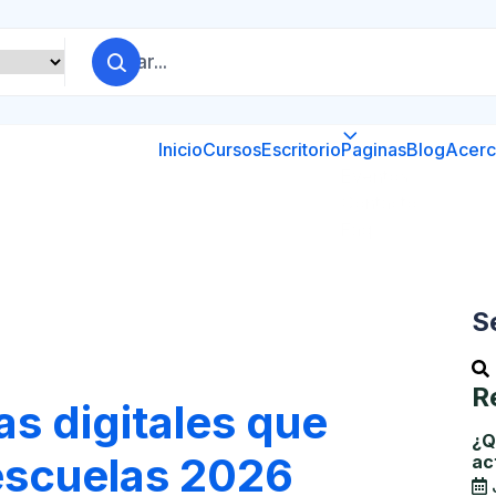
Inicio
Cursos
Escritorio
Paginas
Blog
Acerc
S
R
s digitales que