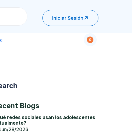
Iniciar Sesión
a
0
earch
ecent Blogs