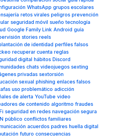
rificación en dos pasos
2FA
guridad de cuentas
protección
ansiedad
toestima
comparación social
guía rápida
nfiguración
WhatsApp
grupos escolares
nsajería
retos virales
peligros
prevención
ular
seguridad móvil
sueño
tecnología
lud
Google Family Link
Android
guía
pervisión
stories
reels
plantación de identidad
perfiles falsos
ckeo
recuperar cuenta
reglas
guridad digital
hábitos
Discord
munidades
chats
videojuegos
sexting
ágenes privadas
sextorsión
ucación sexual
phishing
enlaces falsos
tafas
uso problemático
adicción
ñales de alerta
YouTube
video
eadores de contenido
algoritmo
fraudes
Fi
seguridad en redes
navegación segura
N
público
conflictos familiares