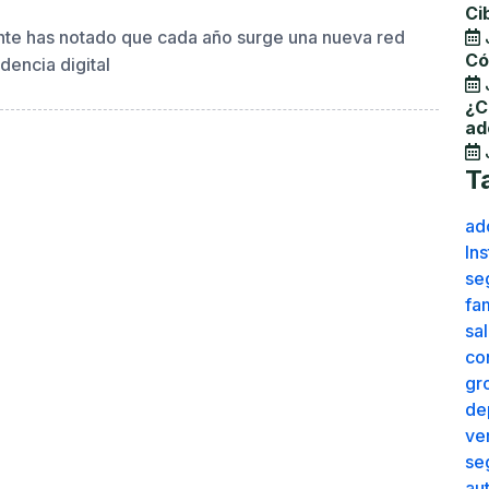
¿Q
escuelas 2026
ac
Ci
nte has notado que cada año surge una nueva red
Có
dencia digital
¿C
ad
T
ad
In
se
fam
sa
co
gr
de