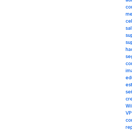
ve
se
au
co
me
cel
sa
su
su
ha
se
co
im
ed
es
se
cr
Wi
VP