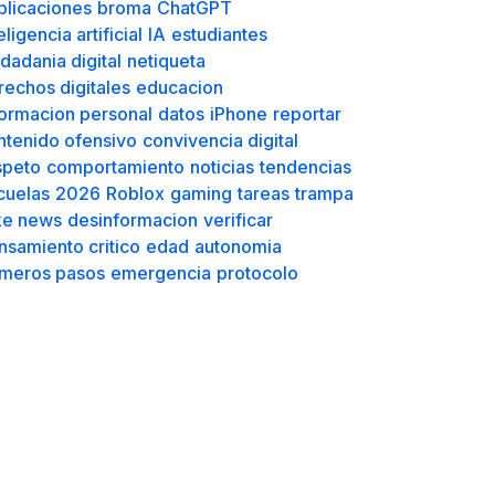
municación
acuerdos
padres
huella digital
putación
futuro
consecuencias
blicaciones
broma
ChatGPT
eligencia artificial
IA
estudiantes
dadania digital
netiqueta
rechos digitales
educacion
formacion personal
datos
iPhone
reportar
ntenido ofensivo
convivencia digital
speto
comportamiento
noticias
tendencias
cuelas
2026
Roblox
gaming
tareas
trampa
ke news
desinformacion
verificar
nsamiento critico
edad
autonomia
imeros pasos
emergencia
protocolo