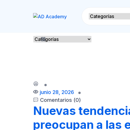
S
k
i
p
t
o
c
o
n
t
e
n
t
junio 28, 2026
Comentarios (0)
Nuevas tendencia