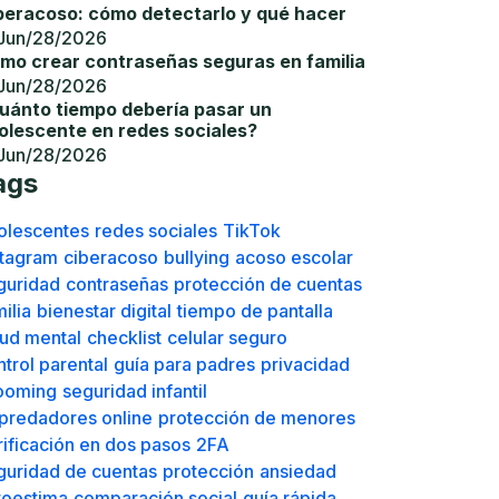
ué redes sociales usan los adolescentes
tualmente?
Jun/28/2026
beracoso: cómo detectarlo y qué hacer
Jun/28/2026
mo crear contraseñas seguras en familia
Jun/28/2026
uánto tiempo debería pasar un
olescente en redes sociales?
Jun/28/2026
ags
olescentes
redes sociales
TikTok
stagram
ciberacoso
bullying
acoso escolar
guridad
contraseñas
protección de cuentas
ilia
bienestar digital
tiempo de pantalla
lud mental
checklist
celular seguro
ntrol parental
guía para padres
privacidad
ooming
seguridad infantil
predadores online
protección de menores