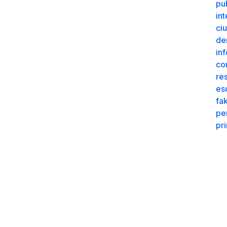
co
re
pu
int
ciu
de
in
co
re
es
fa
pe
pr