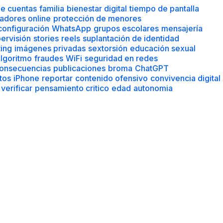
de cuentas
familia
bienestar digital
tiempo de pantalla
adores online
protección de menores
configuración
WhatsApp
grupos escolares
mensajería
ervisión
stories
reels
suplantación de identidad
ting
imágenes privadas
sextorsión
educación sexual
lgoritmo
fraudes
WiFi
seguridad en redes
onsecuencias
publicaciones
broma
ChatGPT
tos
iPhone
reportar
contenido ofensivo
convivencia digital
verificar
pensamiento critico
edad
autonomia