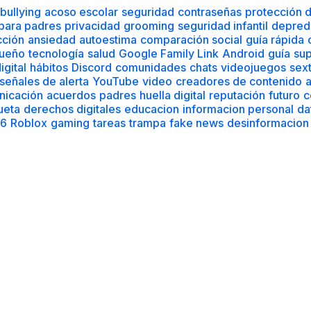
bullying
acoso escolar
seguridad
contraseñas
protección 
 para padres
privacidad
grooming
seguridad infantil
depred
cción
ansiedad
autoestima
comparación social
guía rápida
ueño
tecnología
salud
Google Family Link
Android
guía
sup
igital
hábitos
Discord
comunidades
chats
videojuegos
sex
señales de alerta
YouTube
video
creadores de contenido
a
nicación
acuerdos
padres
huella digital
reputación
futuro
c
ueta
derechos digitales
educacion
informacion personal
da
6
Roblox
gaming
tareas
trampa
fake news
desinformacion