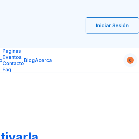
Iniciar Sesión
Paginas
Eventos
io
Blog
Acerca
0
Contacto
Faq
tivarla