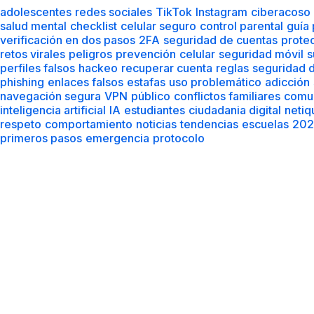
adolescentes
redes sociales
TikTok
Instagram
ciberacoso
salud mental
checklist
celular seguro
control parental
guía
verificación en dos pasos
2FA
seguridad de cuentas
prote
retos virales
peligros
prevención
celular
seguridad móvil
s
perfiles falsos
hackeo
recuperar cuenta
reglas
seguridad d
phishing
enlaces falsos
estafas
uso problemático
adicción
navegación segura
VPN
público
conflictos familiares
comu
inteligencia artificial
IA
estudiantes
ciudadania digital
netiq
respeto
comportamiento
noticias
tendencias
escuelas
202
primeros pasos
emergencia
protocolo