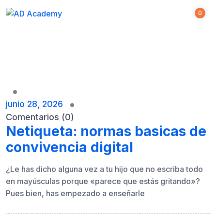
S
0
k
i
p
t
o
c
o
n
junio 28, 2026
t
Comentarios (0)
e
Netiqueta: normas basicas de
n
convivencia digital
t
¿Le has dicho alguna vez a tu hijo que no escriba todo
en mayúsculas porque «parece que estás gritando»?
Pues bien, has empezado a enseñarle