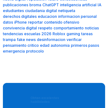
publicaciones
broma
ChatGPT
inteligencia artificial
IA
estudiantes
ciudadania digital
netiqueta
derechos digitales
educacion
informacion personal
datos
iPhone
reportar
contenido ofensivo
convivencia digital
respeto
comportamiento
noticias
tendencias
escuelas
2026
Roblox
gaming
tareas
trampa
fake news
desinformacion
verificar
pensamiento critico
edad
autonomia
primeros pasos
emergencia
protocolo
Obten excelentes
habilidades