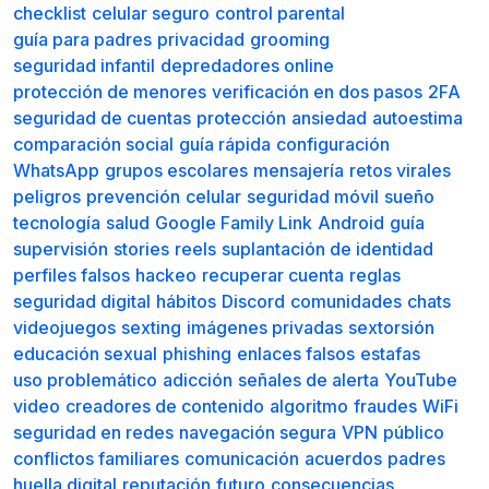
checklist
celular seguro
control parental
guía para padres
privacidad
grooming
seguridad infantil
depredadores online
protección de menores
verificación en dos pasos
2FA
seguridad de cuentas
protección
ansiedad
autoestima
comparación social
guía rápida
configuración
WhatsApp
grupos escolares
mensajería
retos virales
peligros
prevención
celular
seguridad móvil
sueño
tecnología
salud
Google Family Link
Android
guía
supervisión
stories
reels
suplantación de identidad
perfiles falsos
hackeo
recuperar cuenta
reglas
Obten Certificados
seguridad digital
hábitos
Discord
comunidades
chats
videojuegos
sexting
imágenes privadas
sextorsión
educación sexual
phishing
enlaces falsos
estafas
uso problemático
adicción
señales de alerta
YouTube
video
creadores de contenido
algoritmo
fraudes
WiFi
seguridad en redes
navegación segura
VPN
público
conflictos familiares
comunicación
acuerdos
padres
huella digital
reputación
futuro
consecuencias