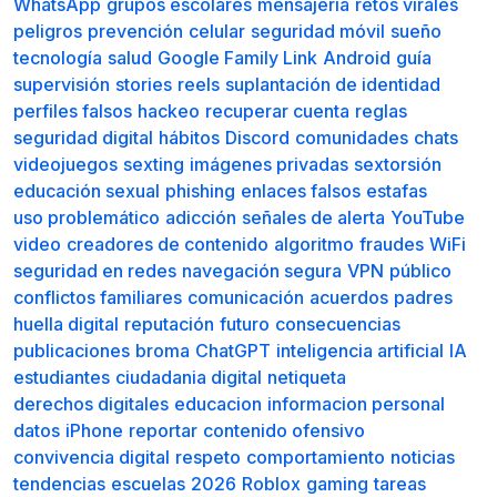
WhatsApp
grupos escolares
mensajería
retos virales
peligros
prevención
celular
seguridad móvil
sueño
tecnología
salud
Google Family Link
Android
guía
supervisión
stories
reels
suplantación de identidad
perfiles falsos
hackeo
recuperar cuenta
reglas
seguridad digital
hábitos
Discord
comunidades
chats
videojuegos
sexting
imágenes privadas
sextorsión
educación sexual
phishing
enlaces falsos
estafas
uso problemático
adicción
señales de alerta
YouTube
video
creadores de contenido
algoritmo
fraudes
WiFi
seguridad en redes
navegación segura
VPN
público
conflictos familiares
comunicación
acuerdos
padres
huella digital
reputación
futuro
consecuencias
publicaciones
broma
ChatGPT
inteligencia artificial
IA
estudiantes
ciudadania digital
netiqueta
derechos digitales
educacion
informacion personal
datos
iPhone
reportar
contenido ofensivo
convivencia digital
respeto
comportamiento
noticias
tendencias
escuelas
2026
Roblox
gaming
tareas