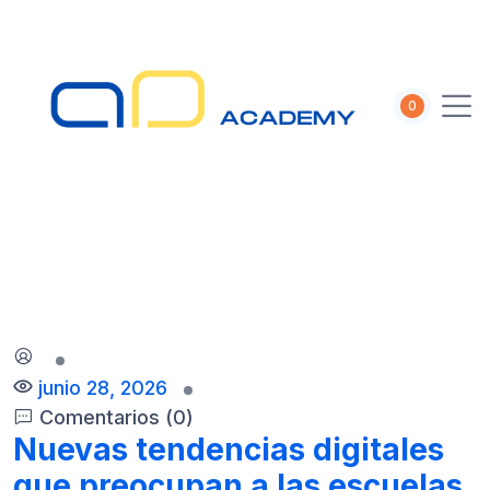
S
k
i
p
0
t
o
c
o
n
t
e
n
t
junio 28, 2026
Comentarios (0)
Nuevas tendencias digitales
que preocupan a las escuelas