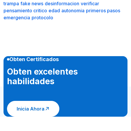
trampa
fake news
desinformacion
verificar
pensamiento critico
edad
autonomia
primeros pasos
emergencia
protocolo
Obten Certificados
Obten excelentes
habilidades
Inicia Ahora