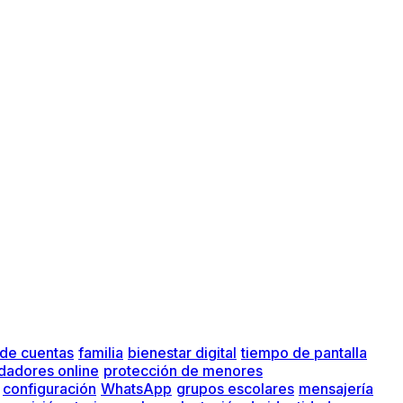
 de cuentas
familia
bienestar digital
tiempo de pantalla
dadores online
protección de menores
configuración
WhatsApp
grupos escolares
mensajería