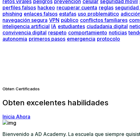
retos virales
peligros
prevención
celular
seguridad móvil
perfiles falsos
hackeo
recuperar cuenta
reglas
seguridad 
phishing
enlaces falsos
estafas
uso problemático
adicció
navegación segura
VPN
público
conflictos familiares
comu
inteligencia artificial
IA
estudiantes
ciudadania digital
neti
convivencia digital
respeto
comportamiento
noticias
tend
autonomia
primeros pasos
emergencia
protocolo
Obten Certificados
Obten excelentes habilidades
Inicia Ahora
Bienvenido a AD Academy. La escuela que siempre quisiste.