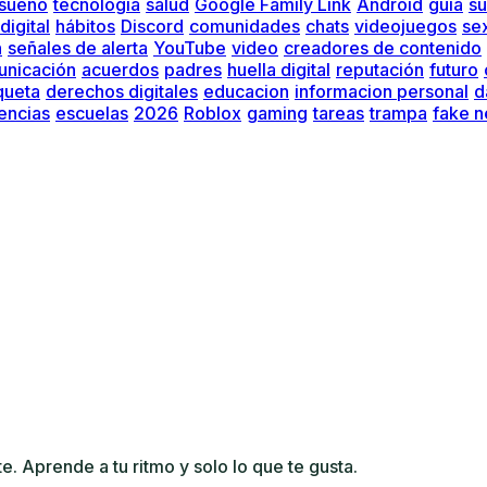
sueño
tecnología
salud
Google Family Link
Android
guía
su
digital
hábitos
Discord
comunidades
chats
videojuegos
se
n
señales de alerta
YouTube
video
creadores de contenido
nicación
acuerdos
padres
huella digital
reputación
futuro
queta
derechos digitales
educacion
informacion personal
d
encias
escuelas
2026
Roblox
gaming
tareas
trampa
fake 
 Aprende a tu ritmo y solo lo que te gusta.