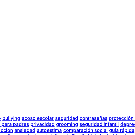
o
bullying
acoso escolar
seguridad
contraseñas
protección
a para padres
privacidad
grooming
seguridad infantil
depre
ección
ansiedad
autoestima
comparación social
guía rápida