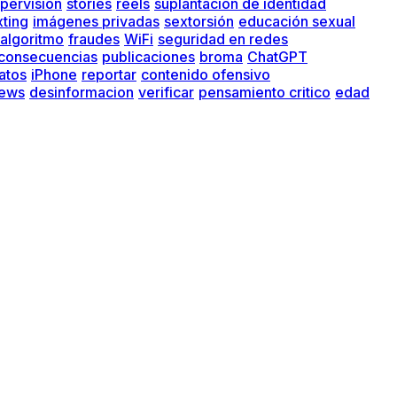
pervisión
stories
reels
suplantación de identidad
xting
imágenes privadas
sextorsión
educación sexual
algoritmo
fraudes
WiFi
seguridad en redes
consecuencias
publicaciones
broma
ChatGPT
atos
iPhone
reportar
contenido ofensivo
news
desinformacion
verificar
pensamiento critico
edad