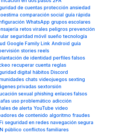
rificación en dos pasos
2FA
guridad de cuentas
protección
ansiedad
toestima
comparación social
guía rápida
nfiguración
WhatsApp
grupos escolares
nsajería
retos virales
peligros
prevención
ular
seguridad móvil
sueño
tecnología
lud
Google Family Link
Android
guía
pervisión
stories
reels
plantación de identidad
perfiles falsos
ckeo
recuperar cuenta
reglas
guridad digital
hábitos
Discord
munidades
chats
videojuegos
sexting
ágenes privadas
sextorsión
ucación sexual
phishing
enlaces falsos
tafas
uso problemático
adicción
ñales de alerta
YouTube
video
eadores de contenido
algoritmo
fraudes
Fi
seguridad en redes
navegación segura
N
público
conflictos familiares