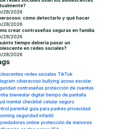
ué redes sociales usan los adolescentes
tualmente?
n/28/2026
beracoso: cómo detectarlo y qué hacer
n/28/2026
mo crear contraseñas seguras en familia
n/28/2026
uánto tiempo debería pasar un
olescente en redes sociales?
n/28/2026
ags
olescentes
redes sociales
TikTok
stagram
ciberacoso
bullying
acoso escolar
guridad
contraseñas
protección de cuentas
ilia
bienestar digital
tiempo de pantalla
lud mental
checklist
celular seguro
ntrol parental
guía para padres
privacidad
ooming
seguridad infantil
predadores online
protección de menores