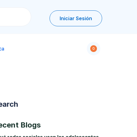
Iniciar Sesión
ca
0
earch
ecent Blogs