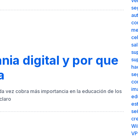
ve
se
au
co
me
cel
sa
su
nia digital y por que
su
ha
a
se
co
im
da vez cobra más importancia en la educación de los
ed
claro
es
se
cr
Wi
VP