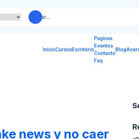
Paginas
Eventos
Inicio
Cursos
Escritorio
Blog
Acer
Contacto
Faq
S
R
ke news y no caer