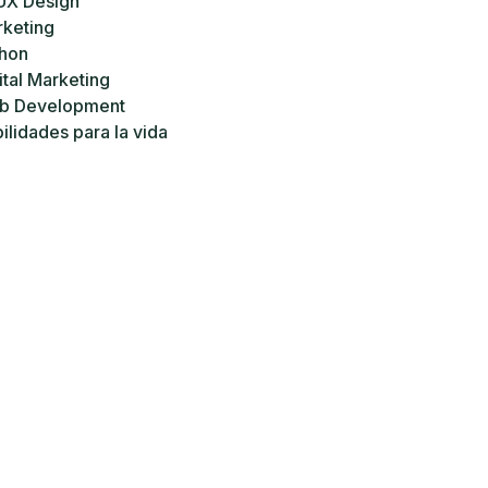
UX Design
keting
hon
ital Marketing
b Development
ilidades para la vida