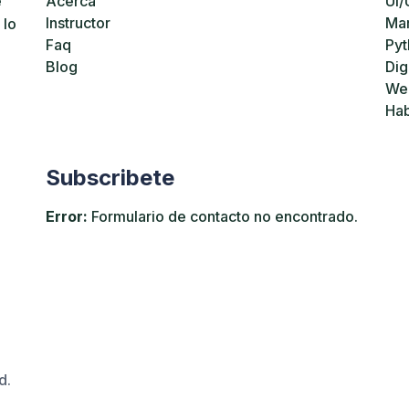
e
Acerca
UI/
Instructor
Mar
 lo
Faq
Pyt
Blog
Dig
We
Hab
Subscribete
Error:
Formulario de contacto no encontrado.
d.