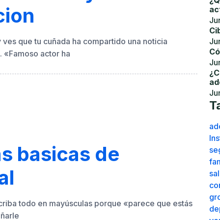
¿Q
cion
ac
Ju
Ci
ves que tu cuñada ha compartido una noticia
Ju
Có
. «Famoso actor ha
Ju
¿C
ad
Ju
T
ad
In
s basicas de
se
fam
al
sa
co
gr
escriba todo en mayúsculas porque «parece que estás
de
ñarle