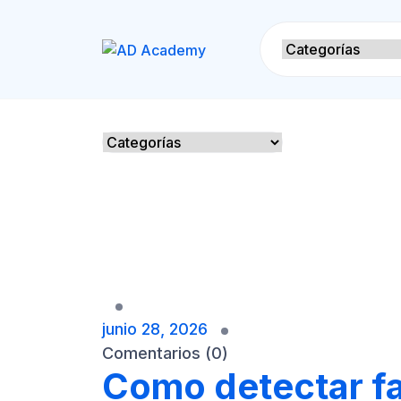
S
k
i
p
t
o
c
o
n
t
e
n
t
junio 28, 2026
Comentarios (0)
Como detectar fa