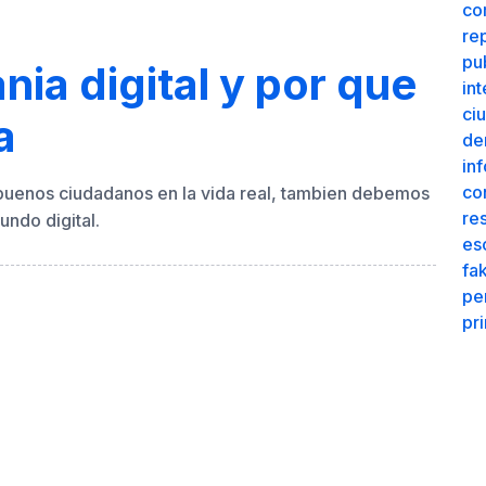
co
re
pu
nia digital y por que
int
ciu
a
de
in
co
buenos ciudadanos en la vida real, tambien debemos
re
ndo digital.
es
fa
pe
pr