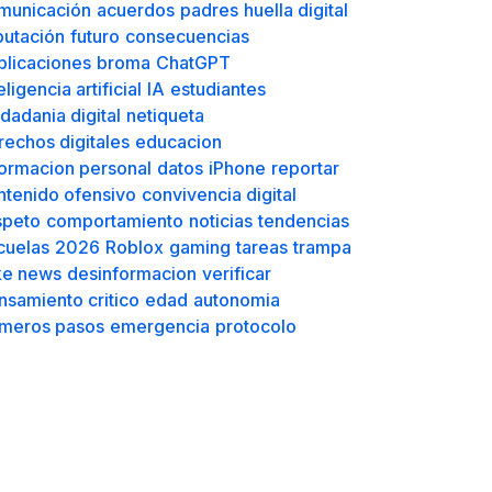
municación
acuerdos
padres
huella digital
putación
futuro
consecuencias
blicaciones
broma
ChatGPT
eligencia artificial
IA
estudiantes
dadania digital
netiqueta
rechos digitales
educacion
formacion personal
datos
iPhone
reportar
ntenido ofensivo
convivencia digital
speto
comportamiento
noticias
tendencias
cuelas
2026
Roblox
gaming
tareas
trampa
ke news
desinformacion
verificar
nsamiento critico
edad
autonomia
imeros pasos
emergencia
protocolo