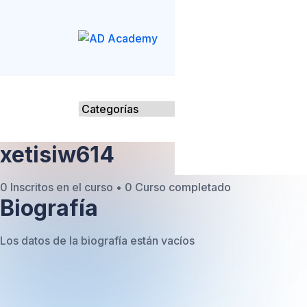
S
k
i
p
t
o
c
o
n
xetisiw614
t
e
0
Inscritos en el curso
•
0
Curso completado
n
Biografía
t
Los datos de la biografía están vacíos