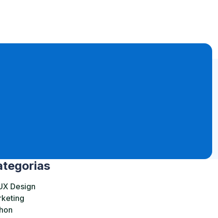
tegorias
UX Design
keting
hon