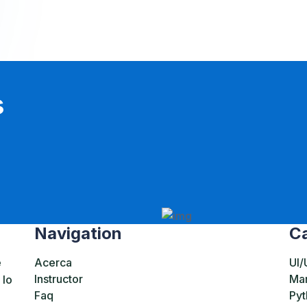
s
Navigation
Ca
e
Acerca
UI/
Instructor
Mar
 lo
Faq
Pyt