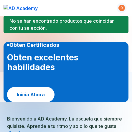
S
0
k
i
No se han encontrado productos que coincidan
p
con tu selección.
t
o
Obten Certificados
c
o
Obten excelentes
n
habilidades
t
e
n
t
Inicia Ahora
Bienvenido a AD Academy. La escuela que siempre
quisiste. Aprende a tu ritmo y solo lo que te gusta.