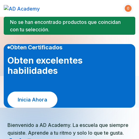
S
0
k
i
No se han encontrado productos que coincidan
p
con tu selección.
t
o
Obten Certificados
c
o
Obten excelentes
n
habilidades
t
e
n
t
Inicia Ahora
Bienvenido a AD Academy. La escuela que siempre
quisiste. Aprende a tu ritmo y solo lo que te gusta.